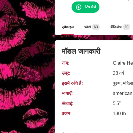
टिप भेजें
प्रोफाइल
फोटो
63
वीडियोज
20
मॉडल जानकारी
नाम:
Claire He
उम्र:
23 वर्ष
इसमें रुचि है:
पुरुष, महिला
भाषाएँ:
american
ऊंचाई:
5'5"
वजन:
130 lb