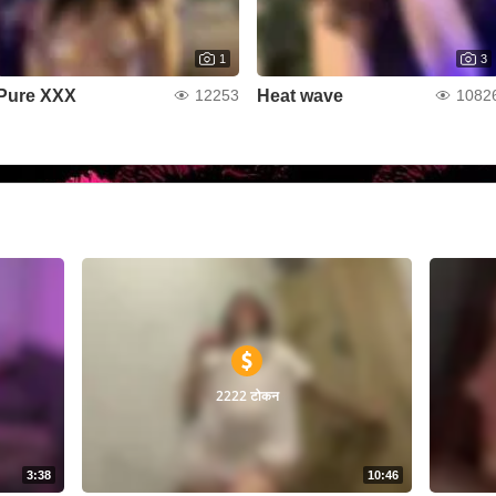
1
3
Pure XXX
Heat wave
12253
1082
2222 टोकन
3:38
10:46