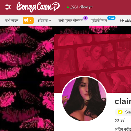
2984 ऑनलाइन
सभी मॉडल
वर्ग
इतिहास
सभी प्रचार योजनायें
प्रतियोगिताएं
FREEB
clai
Sn
23 वर्ष
अंतिम ब्रॉ