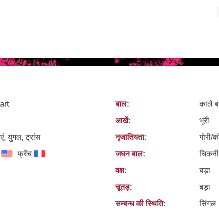
art
बाल:
काले ब
आखें:
भूरी
एं, युगल, ट्रांस
नृजातियता:
गोरी/क
फ्रेंच
जघन बाल:
चिकनी
वक्ष:
बड़ा
चूतड़:
बड़ा
सम्बन्ध की स्थिति:
सिंगल