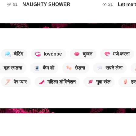
NAUGHTY SHOWER
Let me 
61
21
चैटिंग
lovense
चुम्बन
मजे करना
चूत रगड़ना
कैम शो
छेड़ना
सपने लेना
पैर प्यार
महिला डोमिनेशन
गुदा खेल
हस