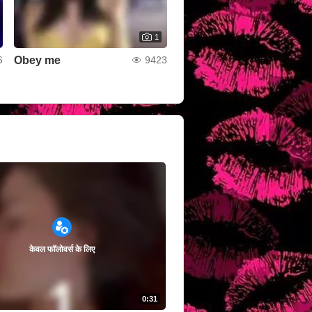
1
Obey me
6
9423
केवल फॉलोवर्स के लिए
0:31