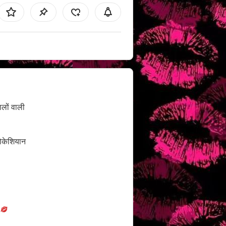
ालों वाली
ोकेशियान