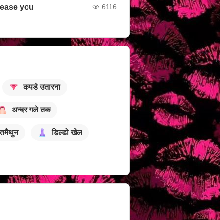
tease you
6116
कपडे उतारना
अन्दर गले तक
्तमैथुन
डिल्डो खेल