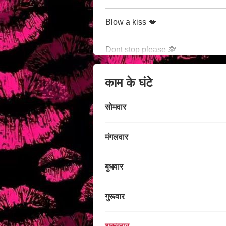
Blow a kiss 💋
Dont stop please 🙈
काम के घंटे
सोमवार
मंगलवार
बुधवार
गुरूवार