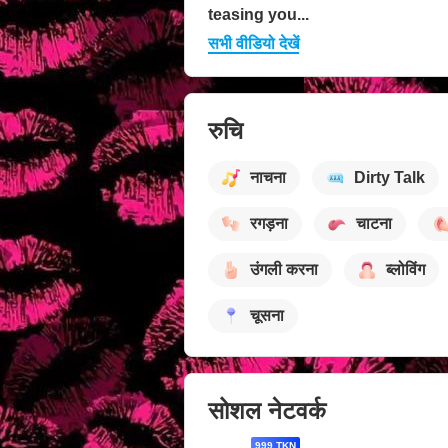
teasing you...
सभी वीडियो देखें
रुचि
नाचना
Dirty Talk
रगड़ना
चाटना
उंगली करना
ब्लोविंग
चूसना
सोशल नेटवर्क
999 TKN