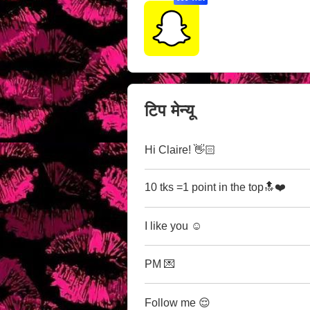
टिप मेन्यू
Hi Claire! 👋🏻
10 tks =1 point in the top🔝❤️
I like you ☺️
PM 💌
Follow me 😌